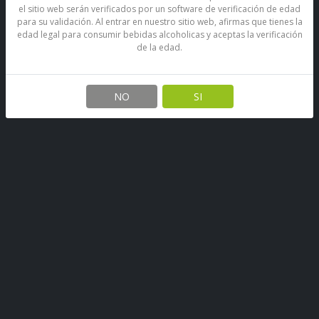
Bebida Energética Red Bull
Bebida Energética Rockstar
el sitio web serán verificados por un software de verificación de edad
500 Ml
RED BULL
para su validación. Al entrar en nuestro sitio web, afirmas que tienes la
edad legal para consumir bebidas alcoholicas y aceptas la verificación
$ 1.800
$ 1.200
de la edad.
Agregar al carro
Agregar al carro
NO
SI
Bebida Enérgetica Score
Bebida Energética Score
Gorilla Lata 500 Cc
Lata 500 Cc
Score
Score
$ 1.300
$ 1.300