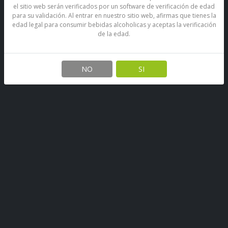
el sitio web serán verificados por un software de verificación de edad
para su validación. Al entrar en nuestro sitio web, afirmas que tienes la
edad legal para consumir bebidas alcoholicas y aceptas la verificación
de la edad.
Bebida Energética Monster
Regular Lata 473 Ml
NO
SI
SKU: 67890529384266
Stock por sucursal
Disponible
$ 1.900
CANTIDAD