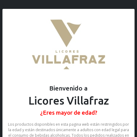
3
0
0
Bienvenido a
Licores Villafraz
¿Eres mayor de edad?
Los productos disponibles en esta pagina web están restringidos por
la edad y están destinados únicamente a adultos con edad legal para
el consumo de bebidas alcoholicas. Todos los pedidos realizados en