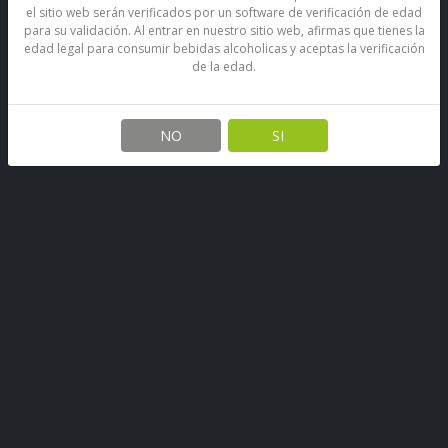
el sitio web serán verificados por un software de verificación de edad
para su validación. Al entrar en nuestro sitio web, afirmas que tienes la
edad legal para consumir bebidas alcoholicas y aceptas la verificación
de la edad.
NO
SI
Bebida Energética Red Bull
SKU: 67941507523233
Stock por sucursal
Disponible
$ 1.800
250 CC
355 CC
473 CC