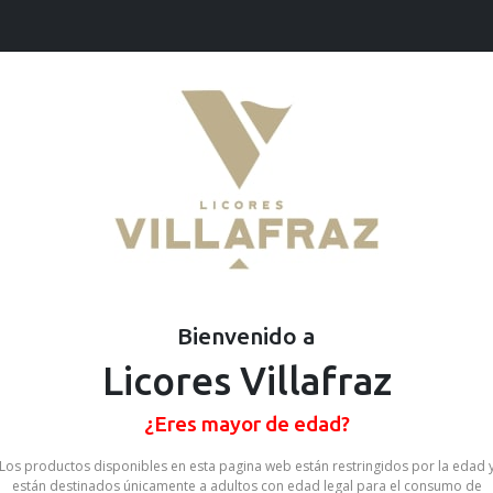
Ofertas
Cervezas
Vinos
Destilados
Chicle Trident 
SKU: 67890493720421
Stock por sucursal
Disponible
Bienvenido a
$ 500
Licores Villafraz
CANTIDAD
¿Eres mayor de edad?
Los productos disponibles en esta pagina web están restringidos por la edad 
Compartir en:
están destinados únicamente a adultos con edad legal para el consumo de