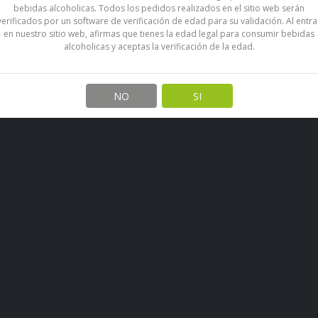
bebidas alcoholicas. Todos los pedidos realizados en el sitio web serán
verificados por un software de verificación de edad para su validación. Al entra
en nuestro sitio web, afirmas que tienes la edad legal para consumir bebidas
alcoholicas y aceptas la verificación de la edad.
NO
SI
También Podría Interesarte