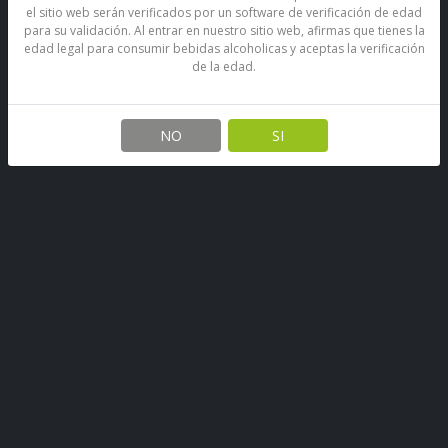
el sitio web serán verificados por un software de verificación de edad
para su validación. Al entrar en nuestro sitio web, afirmas que tienes la
edad legal para consumir bebidas alcoholicas y aceptas la verificación
de la edad.
Pisco Sour Horcón Quemado
14° 645 Cc
NO
SI
SKU: 67890397786058
Stock por sucursal
Pocas Unidades.
$ 6.600
CANTIDAD