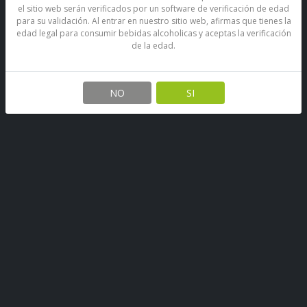
Lápiz Touch Bic®
Llavero Destapador Licores
el sitio web serán verificados por un software de verificación de edad
Stylus_sleek - Licores
Villafraz
para su validación. Al entrar en nuestro sitio web, afirmas que tienes la
Villafraz
Licores Villafraz
Licores Villafraz
edad legal para consumir bebidas alcoholicas y aceptas la verificación
$ 2.000
$ 4.100
de la edad.
Agregar al carro
Agregar al carro
NO
SI
-28%
Destapador Descorchador
Vino Villafraz Gran Reserva
Madera Licores Villafraz
13,5° Cabernet Sauvignon
2020 750 Ml.
Licores Villafraz
VILLAFRAZ