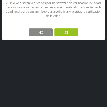
el sitio web serán verificados por un software de verificación de edad
para su validación. Al entrar en nuestro sitio web, afirmas que tienes la
edad legal para consumir bebidas alcoholicas y aceptas la verificación
de la edad.
NO
SI
Destapador Descorchador
Madera Licores Villafraz
SKU: 72046317451148
Stock por sucursal
Disponible