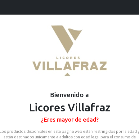
Ofertas
Cervezas
Vinos
Destilados
Néctar Zuko Ma
SKU: 67890491147721
Stock por sucursal
Agotado.
Bienvenido a
$ 400
Licores Villafraz
CANTIDAD
¿Eres mayor de edad?
Los productos disponibles en esta pagina web están restringidos por la edad 
Compartir en:
están destinados únicamente a adultos con edad legal para el consumo de