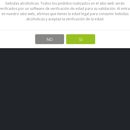
bebidas alcoholicas. Todos los pedidos realizados en el sitio web serán
verificados por un software de verificación de edad para su validación. Al entra
en nuestro sitio web, afirmas que tienes la edad legal para consumir bebidas
alcoholicas y aceptas la verificación de la edad.
NO
SI
También Podría Interesarte