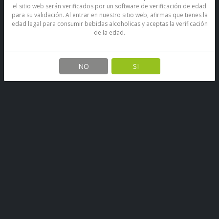
el sitio web serán verificados por un software de verificación de edad
para su validación. Al entrar en nuestro sitio web, afirmas que tienes la
edad legal para consumir bebidas alcoholicas y aceptas la verificación
de la edad.
NO
SI
Agua Mineral Benedictino Sin
Gas
SKU: 67890490758179
Stock por sucursal
Disponible
$ 1.600
CANTIDAD