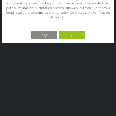
el sitio web serán verificados por un software de verificación de edad
para su validación. Al entrar en nuestro sitio web, afirmas que tienes la
edad legal para consumir bebidas alcoholicas y aceptas la verificación
de la edad.
Néctar Watt's Mango Sin
Azúcar Añadida 1.5 L
NO
SI
SKU: 67890491350228
Stock por sucursal
Disponible
$ 2.200
CANTIDAD
Agregar al carro
Néctar de Mango Light Watt´s elaborado con jugo de Mango