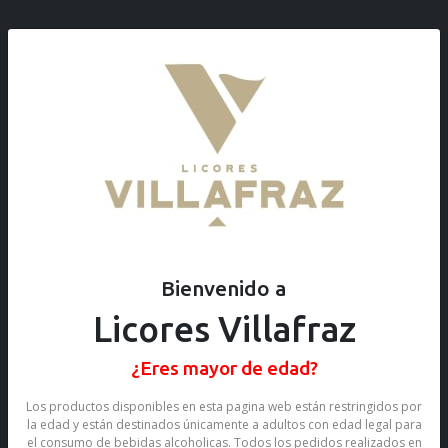
3
0
0
Bienvenido a
Licores Villafraz
¿Eres mayor de edad?
Los productos disponibles en esta pagina web están restringidos por
la edad y están destinados únicamente a adultos con edad legal para
el consumo de bebidas alcoholicas. Todos los pedidos realizados en