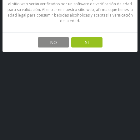
el sitio web serán verificados por un software de verificación de edad
para su validación. Al entrar en nuestro sitio web, afirmas que tienes la
edad legal para consumir bebidas alcoholicas y aceptas la verificación
de la edad.
Gin Gordons London Dry 750
Cc
NO
SI
SKU: 67890396614757
Stock por sucursal
Pocas Unidades.
$ 11.500
CANTIDAD
Agregar al carro
Contiene alcohol de grano seleccionado, una alta cantidad de