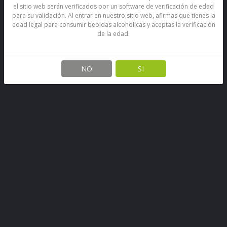
el sitio web serán verificados por un software de verificación de edad
para su validación. Al entrar en nuestro sitio web, afirmas que tienes la
edad legal para consumir bebidas alcoholicas y aceptas la verificación
de la edad.
Gomitas Mogul Cocodrilitos 25
Grs
NO
SI
SKU: 68254281903279
Stock por sucursal
Agotado.
$ 350
CANTIDAD