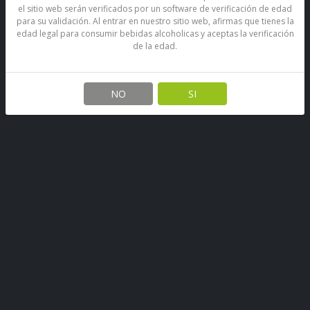
el sitio web serán verificados por un software de verificación de edad
para su validación. Al entrar en nuestro sitio web, afirmas que tienes la
edad legal para consumir bebidas alcoholicas y aceptas la verificación
de la edad.
Gomitas Ambrosoli Amberries
25 Grs
NO
SI
SKU: 67890491666201
Stock por sucursal
Agotado.
$ 400
CANTIDAD
Encargar
Gomitas de gelatina en formas de moras y frambuesas de