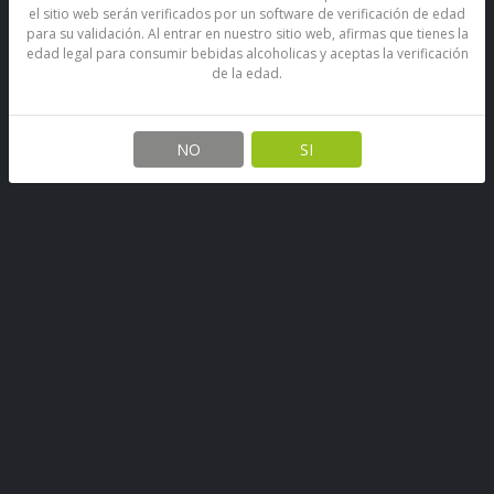
el sitio web serán verificados por un software de verificación de edad
para su validación. Al entrar en nuestro sitio web, afirmas que tienes la
edad legal para consumir bebidas alcoholicas y aceptas la verificación
de la edad.
Cerveza Odissea Hoppy Ale
Lata 470Cc
NO
SI
SKU: 69766733799584
Stock por sucursal
Disponible
Antes
$ 1.099
Ahora $ 1.000
CANTIDAD