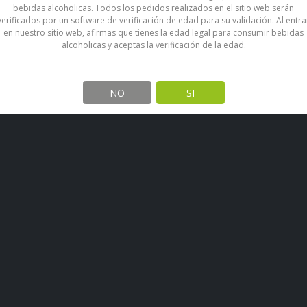
bebidas alcoholicas. Todos los pedidos realizados en el sitio web serán
verificados por un software de verificación de edad para su validación. Al entra
en nuestro sitio web, afirmas que tienes la edad legal para consumir bebidas
Es un cóctel tropical preparado
alcoholicas y aceptas la verificación de la edad.
y coco, creado para despertar t
Compartir en:
NO
SI
Video