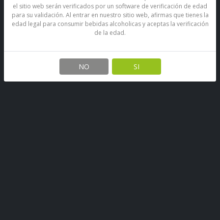
el sitio web serán verificados por un software de verificación de edad
para su validación. Al entrar en nuestro sitio web, afirmas que tienes la
edad legal para consumir bebidas alcoholicas y aceptas la verificación
de la edad.
NO
SI
Bebida Isotónica Gatorade
Naranja
SKU: 67890529356539
Stock por sucursal
Agotado.
$ 1.800
CANTIDAD