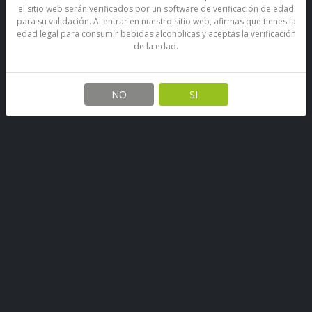
el sitio web serán verificados por un software de verificación de edad
para su validación. Al entrar en nuestro sitio web, afirmas que tienes la
edad legal para consumir bebidas alcoholicas y aceptas la verificación
de la edad.
Bebida Fanta Naranja Sin
Azúcar Lata 350 Cc
NO
SI
SKU: 67890464796546
Stock por sucursal
Agotado.
$ 1.000
CANTIDAD
Encargar