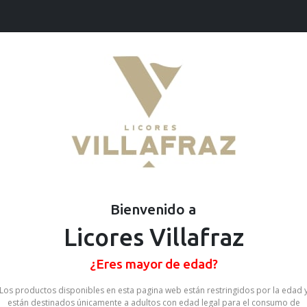
Ofertas
Cervezas
Vinos
Destilados
ue
timos
producto que estas buscando
Bienvenido a
Licores Villafraz
¿Eres mayor de edad?
Los productos disponibles en esta pagina web están restringidos por la edad 
están destinados únicamente a adultos con edad legal para el consumo de