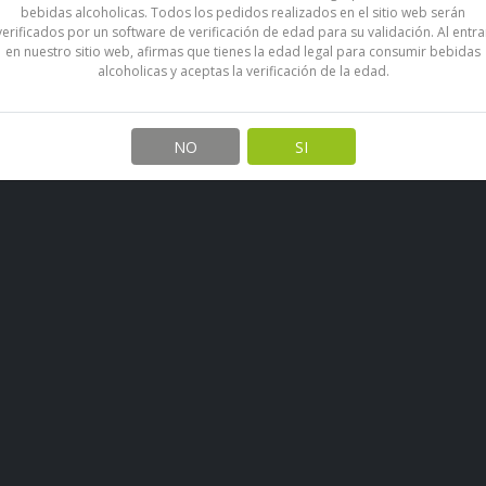
bebidas alcoholicas. Todos los pedidos realizados en el sitio web serán
verificados por un software de verificación de edad para su validación. Al entra
en nuestro sitio web, afirmas que tienes la edad legal para consumir bebidas
alcoholicas y aceptas la verificación de la edad.
NO
SI
Contáctanos
Informa
s, whisky,
Teléfono:
Quiénes
ado.
+56934006400
Condicio
Email:
licoresvillafraz@gmail.com