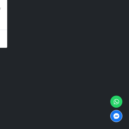
r
ción
Dirección
Victoria 595, Santiago.
 somos
Lun a Jue 10:00 a 00:30 am
nes
Vier y Sáb 10:00 a 02:30 am
Domingo 11:00 a 00:30 am
Newsletter
Enviar