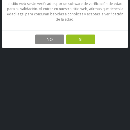
el sitio web serán verificados por un software de verificación de edad
para su validación. Al entrar en nuestro sitio web, afirmas que tienes la
edad legal para consumir bebidas alcoholicas y aceptas la verificación
de la edad.
NO
SI
Whisky Buchanan´s Deluxe 12
Años 750 Ml
SKU: 67890398483820
Stock por sucursal
Pocas Unidades.
Antes
$ 32.800
Ahora $ 28.300