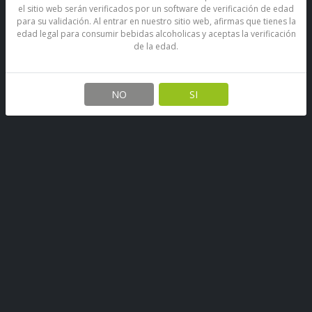
el sitio web serán verificados por un software de verificación de edad
para su validación. Al entrar en nuestro sitio web, afirmas que tienes la
edad legal para consumir bebidas alcoholicas y aceptas la verificación
de la edad.
NO
SI
Vodka Stolichnaya 40°
SKU: 67890398384498
Stock por sucursal
Pocas Unidades.
$ 13.650
CANTIDAD