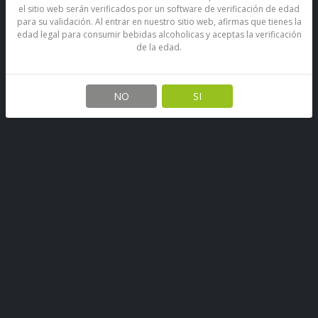
el sitio web serán verificados por un software de verificación de edad
para su validación. Al entrar en nuestro sitio web, afirmas que tienes la
edad legal para consumir bebidas alcoholicas y aceptas la verificación
de la edad.
Vodka Jolly Skull Blackberry
1000 Cc
NO
SI
SKU: 70197344641423
Stock por sucursal
Agotado.
$ 15.990
CANTIDAD