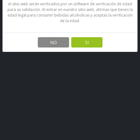
el sitio web serán verificados por un software de verificación de edad
para su validación. Al entrar en nuestro sitio web, afirmas que tienes la
edad legal para consumir bebidas alcoholicas y aceptas la verificación
de la edad.
Vino Gato Merlot Tetra 1 L
SKU: 67890283686107
NO
SI
Stock por sucursal
Disponible
$ 2.700
1000 CC
1500 CC
2000 CC
CANTIDAD