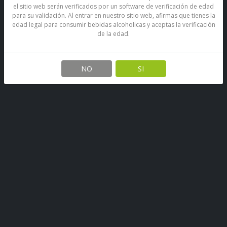
el sitio web serán verificados por un software de verificación de edad
para su validación. Al entrar en nuestro sitio web, afirmas que tienes la
edad legal para consumir bebidas alcoholicas y aceptas la verificación
de la edad.
Vino Diablo Golden
Chardonnay 13.5° 750 Cc
NO
SI
SKU: 67933259974516
Stock por sucursal
Pocas Unidades.
$ 7.800
CANTIDAD
Agregar al carro