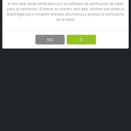
el sitio web serán verificados por un software de verificación de edad
para su validación. Al entrar en nuestro sitio web, afirmas que tienes la
edad legal para consumir bebidas alcoholicas y aceptas la verificación
de la edad.
Vino Cono Sur Bicicleta
Carmenere 750 Cc
NO
SI
SKU: 67890283363746
Stock por sucursal
Pocas Unidades.
Antes
$ 4.200
Ahora $ 3.570
CANTIDAD
Agregar al carro