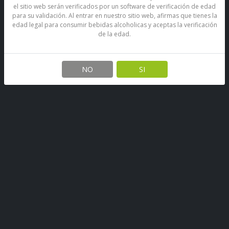
el sitio web serán verificados por un software de verificación de edad
para su validación. Al entrar en nuestro sitio web, afirmas que tienes la
edad legal para consumir bebidas alcoholicas y aceptas la verificación
de la edad.
Vino Carmen Premier 1850
Carmenere Reserva 750 Cc
NO
SI
SKU: 67890283133014
Stock por sucursal
Pocas Unidades.
$ 4.900
CANTIDAD
Agregar al carro
Premier Carménere es un vino representativo de esta variedad