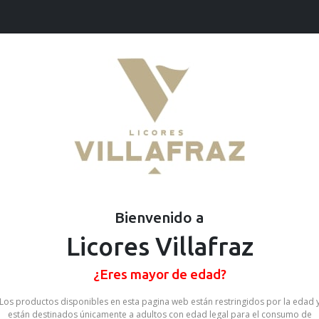
Ofertas
Cervezas
Vinos
Destilados
Ron Viejo De Ca
SKU: 68393725319939
Stock por sucursal
Pocas Unidades.
Bienvenido a
$ 13.900
Licores Villafraz
CANTIDAD
¿Eres mayor de edad?
Los productos disponibles en esta pagina web están restringidos por la edad 
Ron Viejo de Caldas 8 años Vol 3
están destinados únicamente a adultos con edad legal para el consumo de