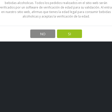
caribeño, de color ámbar profu
bebidas alcoholicas. Todos los pedidos realizados en el sitio web serán
miel, suavemente integrados. E
verificados por un software de verificación de edad para su validación. Al entra
en nuestro sitio web, afirmas que tienes la edad legal para consumir bebidas
de almendras, caramelo, vainill
alcoholicas y aceptas la verificación de la edad.
Compartir en:
NO
SI
También Podría Interesarte