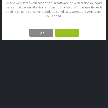
el sitio web serán verificados por un software de verificación de edad
para su validación. Al entrar en nuestro sitio web, afirmas que tienes la
edad legal para consumir bebidas alcoholicas y aceptas la verificación
de la edad.
Ron Añejo Viejo De Caldas 3
Años 700ml
NO
SI
SKU: 67890398230331
Stock por sucursal
Disponible
$ 6.000
CANTIDAD