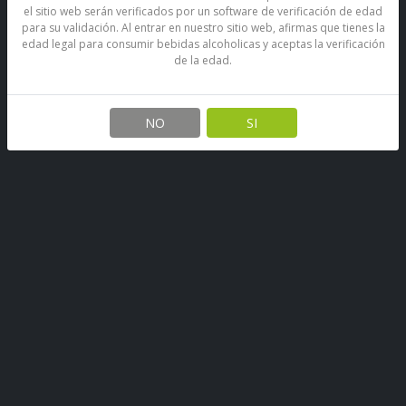
el sitio web serán verificados por un software de verificación de edad
para su validación. Al entrar en nuestro sitio web, afirmas que tienes la
edad legal para consumir bebidas alcoholicas y aceptas la verificación
de la edad.
Pisco Mal Paso Especial 35°
750 Cc
NO
SI
SKU: 67890397810846
Stock por sucursal
Pocas Unidades.
$ 8.000
750 CC
1000 CC
CANTIDAD
Agregar al carro