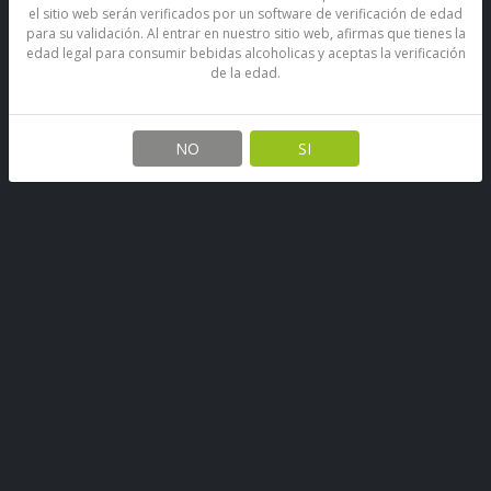
el sitio web serán verificados por un software de verificación de edad
para su validación. Al entrar en nuestro sitio web, afirmas que tienes la
edad legal para consumir bebidas alcoholicas y aceptas la verificación
de la edad.
Papas Fritas Marco Polo
Rústicas Sal De Mar 185 Grs
NO
SI
SKU: 67890493253363
Stock por sucursal
Pocas Unidades.
$ 3.500
CANTIDAD