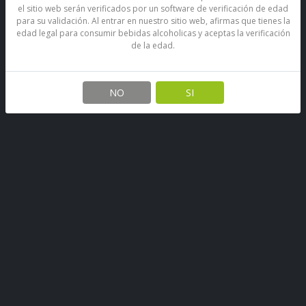
el sitio web serán verificados por un software de verificación de edad
para su validación. Al entrar en nuestro sitio web, afirmas que tienes la
edad legal para consumir bebidas alcoholicas y aceptas la verificación
de la edad.
Papas Fritas Lay's Artesanas
Salsa Verde 185 Grs
NO
SI
SKU: 67890492877947
Stock por sucursal
Pocas Unidades.
$ 2.900
CANTIDAD