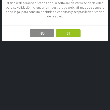
el sitio web serán verificados por un software de verificación de edad
para su validación. Al entrar en nuestro sitio web, afirmas que tienes la
edad legal para consumir bebidas alcoholicas y aceptas la verificación
de la edad.
NO
SI
Pack Johnnie Walker Black
Label 750 Ml. + Petaca 200 Ml.
SKU: 74796562629829
Stock por sucursal
Pocas Unidades.
$ 33.990