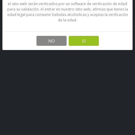
el sitio web serán verificados por un software de verificación de edad
para su validación. Al entrar en nuestro sitio web, afirmas que tienes la
edad legal para consumir bebidas alcoholicas y aceptas la verificación
de la edad.
Licor De Anis Amarillo De
Manzanares Sin Azúcar 24°
NO
SI
750Cc
SKU: 73482180543635
Stock por sucursal
Pocas Unidades.
Antes
$ 16.100
Ahora $ 14.700
CANTIDAD