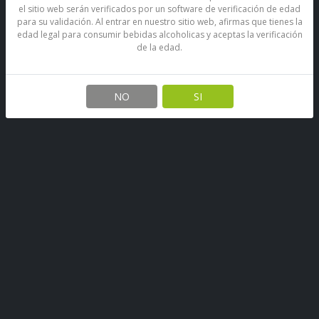
el sitio web serán verificados por un software de verificación de edad
para su validación. Al entrar en nuestro sitio web, afirmas que tienes la
edad legal para consumir bebidas alcoholicas y aceptas la verificación
de la edad.
Licor Aperol 11° 750 Ml
SKU: 67890396381389
NO
SI
Stock por sucursal
Disponible
$ 12.800
CANTIDAD
Agregar al carro
Aperol es el aperitivo perfecto, de color naranja brillante, ligero
en alcohol, pero con un sabor agridulce y refrescante derivado
de la infusión de una mezcla de hierbas y raíces de alta calidad.