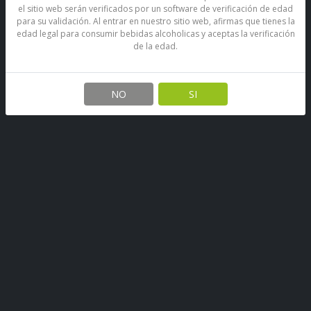
el sitio web serán verificados por un software de verificación de edad
para su validación. Al entrar en nuestro sitio web, afirmas que tienes la
edad legal para consumir bebidas alcoholicas y aceptas la verificación
de la edad.
Gin Hendrick's Miniatura 50 Cc
SKU: 67940452503598
NO
SI
Stock por sucursal
Agotado.
$ 3.900
CANTIDAD
Encargar