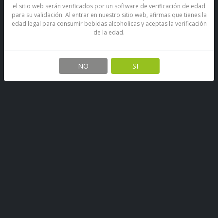
el sitio web serán verificados por un software de verificación de edad
para su validación. Al entrar en nuestro sitio web, afirmas que tienes la
edad legal para consumir bebidas alcoholicas y aceptas la verificación
de la edad.
Cóctel De Vodka Spirit Apple
5.5° Botella 275 Cc
NO
SI
SKU: 67890397029513
Stock por sucursal
Agotado.
Antes
$ 2.000
Ahora $ 1.700
CANTIDAD
Encargar