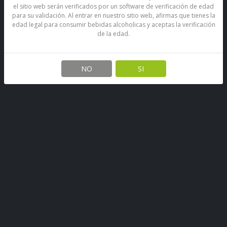
el sitio web serán verificados por un software de verificación de edad
para su validación. Al entrar en nuestro sitio web, afirmas que tienes la
edad legal para consumir bebidas alcoholicas y aceptas la verificación
de la edad.
NO
SI
Cóctel De Pisco Campanario
Mango Sour
SKU: 67900390268440
Stock por sucursal
Pocas Unidades.
$ 6.000