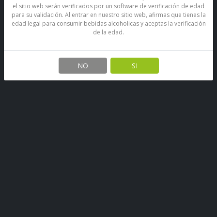
el sitio web serán verificados por un software de verificación de edad
para su validación. Al entrar en nuestro sitio web, afirmas que tienes la
edad legal para consumir bebidas alcoholicas y aceptas la verificación
de la edad.
Cocosette Galleta Rellena Con
Crema De Coco 50 Grs
NO
SI
SKU: 1679928537956
Stock por sucursal
Disponible
$ 1.000
CANTIDAD
Agregar al carro
COCOSETTE®, crujiente galleta tipo wafer rellena con una