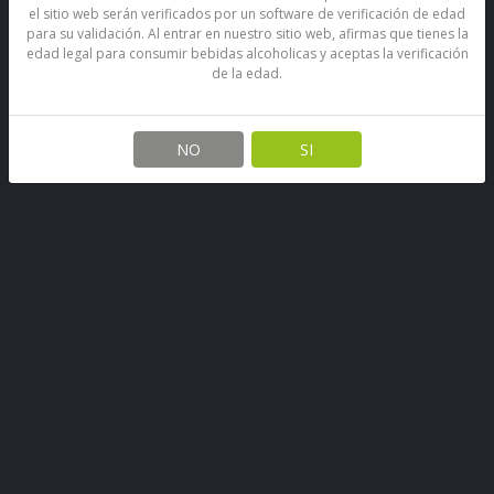
el sitio web serán verificados por un software de verificación de edad
para su validación. Al entrar en nuestro sitio web, afirmas que tienes la
edad legal para consumir bebidas alcoholicas y aceptas la verificación
de la edad.
Cerveza Imperial Lager
Especial Lata 470 Cc
NO
SI
SKU: 67890432341011
Stock por sucursal
Agotado.
$ 1.000
CANTIDAD
Encargar