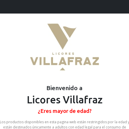
Ofertas
Cervezas
Vinos
Destilados
Barra De Choco
SKU: 67890492121541
Stock por sucursal
Agotado.
Bienvenido a
$ 2.500
Licores Villafraz
CANTIDAD
¿Eres mayor de edad?
Los productos disponibles en esta pagina web están restringidos por la edad 
Compartir en:
están destinados únicamente a adultos con edad legal para el consumo de